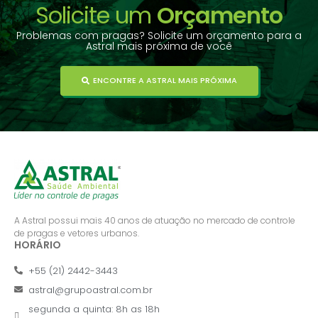
Solicite um
Orçamento
Problemas com pragas? Solicite um orçamento para a
Astral mais próxima de você
ENCONTRE A ASTRAL MAIS PRÓXIMA
A Astral possui mais 40 anos de atuação no mercado de controle
de pragas e vetores urbanos.
HORÁRIO
+55 (21) 2442-3443
astral@grupoastral.com.br
segunda a quinta: 8h as 18h