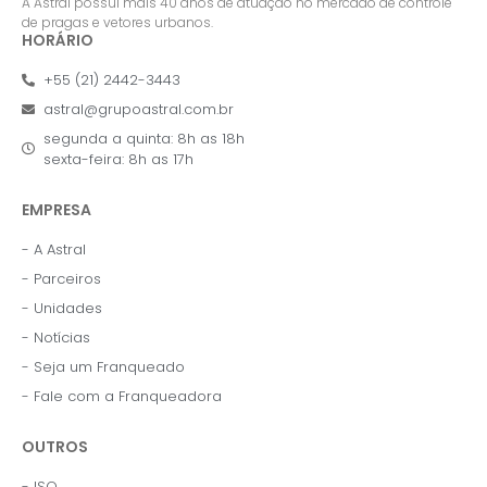
A Astral possui mais 40 anos de atuação no mercado de controle
de pragas e vetores urbanos.
HORÁRIO
+55 (21) 2442-3443
astral@grupoastral.com.br
segunda a quinta: 8h as 18h
sexta-feira: 8h as 17h
EMPRESA
- A Astral
- Parceiros
- Unidades
- Notícias
- Seja um Franqueado
- Fale com a Franqueadora
OUTROS
- ISO