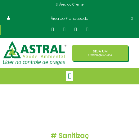
Área do Cliente
Área do Franqueado
SEJA UM
FRANQUEADO
Controlando pragas
há mais de 40 anos.
Soluções em:
#
Sanitização