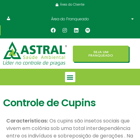
Área do Cliente
Área do Franqueado
SEJA UM
FRANQUEADO
Controle de Cupins
Caracteristicas:
Os cupins são insetos sociais que
vivem em colônia sob uma total interdependência
entre os indivíduos e sobreposição de gerações . Na