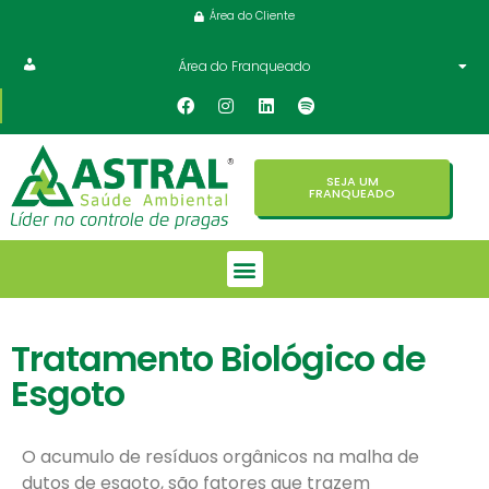
Área do Cliente
Área do Franqueado
SEJA UM
FRANQUEADO
Tratamento Biológico de
Esgoto
O acumulo de resíduos orgânicos na malha de
dutos de esgoto, são fatores que trazem