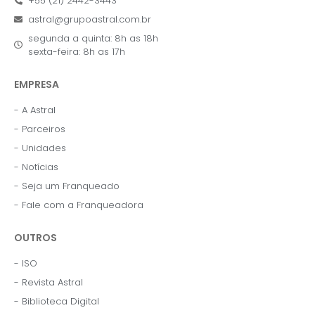
+55 (21) 2442-3443
astral@grupoastral.com.br
segunda a quinta: 8h as 18h
sexta-feira: 8h as 17h
EMPRESA
- A Astral
- Parceiros
- Unidades
- Notícias
- Seja um Franqueado
- Fale com a Franqueadora
OUTROS
- ISO
- Revista Astral
- Biblioteca Digital