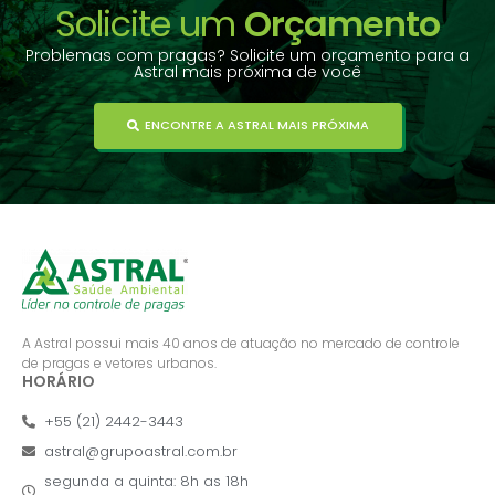
Solicite um
Orçamento
Problemas com pragas? Solicite um orçamento para a
Astral mais próxima de você
ENCONTRE A ASTRAL MAIS PRÓXIMA
A Astral possui mais 40 anos de atuação no mercado de controle
de pragas e vetores urbanos.
HORÁRIO
+55 (21) 2442-3443
astral@grupoastral.com.br
segunda a quinta: 8h as 18h