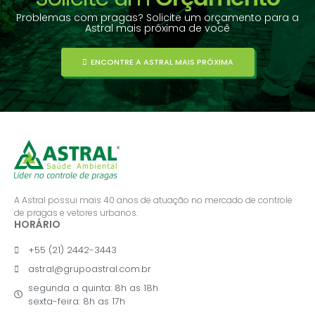
Problemas com pragas? Solicite um orçamento para a
Astral mais próxima de você
ENCONTRE A ASTRAL MAIS PRÓXIMA
A Astral possui mais 40 anos de atuação no mercado de controle
de pragas e vetores urbanos.
HORÁRIO
+55 (21) 2442-3443
astral@grupoastral.com.br
segunda a quinta: 8h as 18h
sexta-feira: 8h as 17h